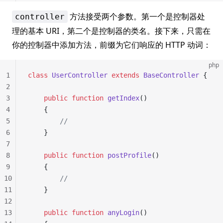
方法接受两个参数。第一个是控制器处
controller
理的基本 URI，第二个是控制器的类名。接下来，只需在
你的控制器中添加方法，前缀为它们响应的 HTTP 动词：
php
1
class
 UserController
 extends
 BaseController
 {
2
3
	public
 function
 getIndex
()
4
	{
5
		//
6
	}
7
8
	public
 function
 postProfile
()
9
	{
10
		//
11
	}
12
13
	public
 function
 anyLogin
()