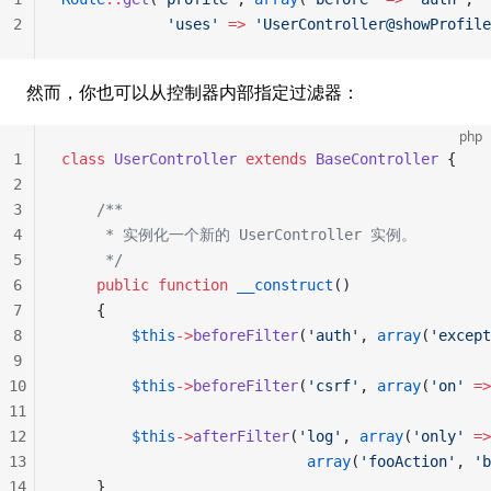
2
			'uses'
 =>
 'UserController@showProfile
然而，你也可以从控制器内部指定过滤器：
php
1
class
 UserController
 extends
 BaseController
 {
2
3
	/**
4
	 * 实例化一个新的 UserController 实例。
5
	 */
6
	public
 function
 __construct
()
7
	{
8
		$this
->
beforeFilter
(
'auth'
, 
array
(
'except
9
10
		$this
->
beforeFilter
(
'csrf'
, 
array
(
'on'
 =>
11
12
		$this
->
afterFilter
(
'log'
, 
array
(
'only'
 =>
13
							array
(
'fooAction'
, 
'b
14
	}