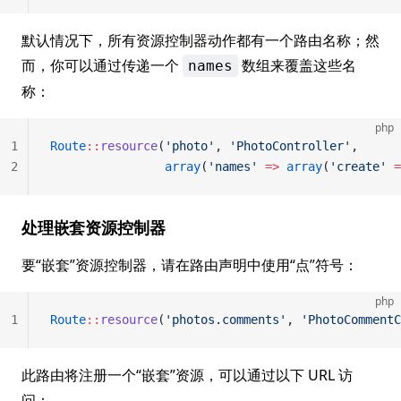
默认情况下，所有资源控制器动作都有一个路由名称；然
而，你可以通过传递一个
数组来覆盖这些名
names
称：
php
1
Route
::
resource
(
'photo'
, 
'PhotoController'
,
2
				array
(
'names'
 =>
 array
(
'create'
 =
处理嵌套资源控制器
要“嵌套”资源控制器，请在路由声明中使用“点”符号：
php
1
Route
::
resource
(
'photos.comments'
, 
'PhotoCommentC
此路由将注册一个“嵌套”资源，可以通过以下 URL 访
问：