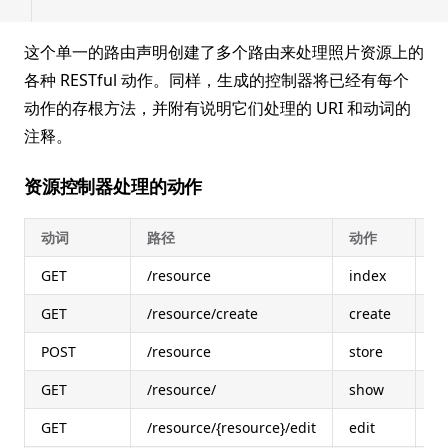
这个单一的路由声明创建了多个路由来处理照片资源上的
各种 RESTful 动作。同样，生成的控制器将已经有每个
动作的存根方法，并附有说明它们处理的 URI 和动词的
注释。
资源控制器处理的动作
动词
路径
动作
路
GET
/resource
index
re
GET
/resource/create
create
re
POST
/resource
store
re
GET
/resource/
show
re
GET
/resource/{resource}/edit
edit
re