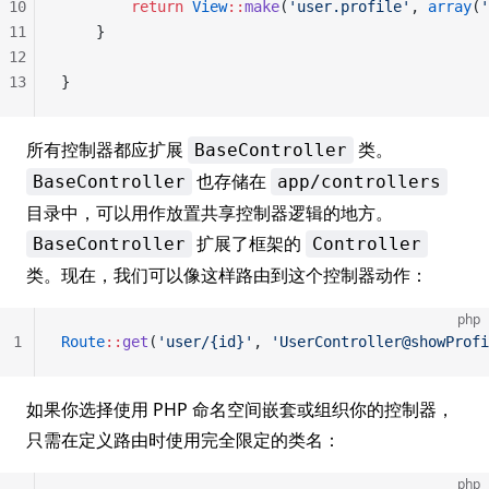
10
		return
 View
::
make
(
'user.profile'
, 
array
(
'
11
	}
12
13
}
所有控制器都应扩展
类。
BaseController
也存储在
BaseController
app/controllers
目录中，可以用作放置共享控制器逻辑的地方。
扩展了框架的
BaseController
Controller
类。现在，我们可以像这样路由到这个控制器动作：
php
1
Route
::
get
(
'user/{id}'
, 
'UserController@showProfi
如果你选择使用 PHP 命名空间嵌套或组织你的控制器，
只需在定义路由时使用完全限定的类名：
php