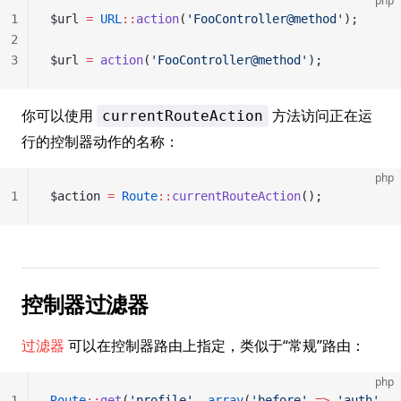
php
1
$url 
=
 URL
::
action
(
'FooController@method'
);
2
3
$url 
=
 action
(
'FooController@method'
);
你可以使用
方法访问正在运
currentRouteAction
行的控制器动作的名称：
php
1
$action 
=
 Route
::
currentRouteAction
();
控制器过滤器
过滤器
可以在控制器路由上指定，类似于“常规”路由：
php
1
Route
::
get
(
'profile'
, 
array
(
'before'
 =>
 'auth'
,