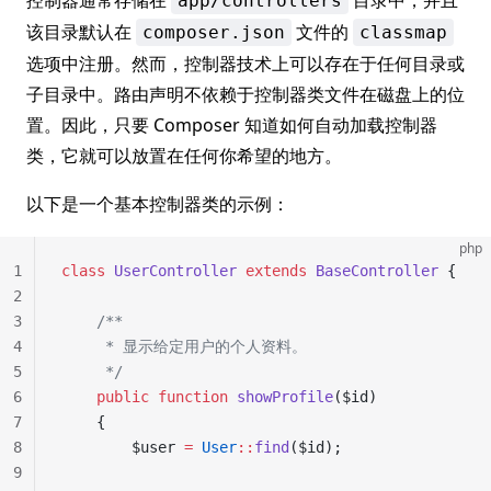
控制器通常存储在
目录中，并且
app/controllers
该目录默认在
文件的
composer.json
classmap
选项中注册。然而，控制器技术上可以存在于任何目录或
子目录中。路由声明不依赖于控制器类文件在磁盘上的位
置。因此，只要 Composer 知道如何自动加载控制器
类，它就可以放置在任何你希望的地方。
以下是一个基本控制器类的示例：
php
1
class
 UserController
 extends
 BaseController
 {
2
3
	/**
4
	 * 显示给定用户的个人资料。
5
	 */
6
	public
 function
 showProfile
($id)
7
	{
8
		$user 
=
 User
::
find
($id);
9