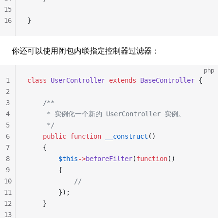
15
16
}
你还可以使用闭包内联指定控制器过滤器：
php
1
class
 UserController
 extends
 BaseController
 {
2
3
	/**
4
	 * 实例化一个新的 UserController 实例。
5
	 */
6
	public
 function
 __construct
()
7
	{
8
		$this
->
beforeFilter
(
function
()
9
		{
10
			//
11
		});
12
	}
13