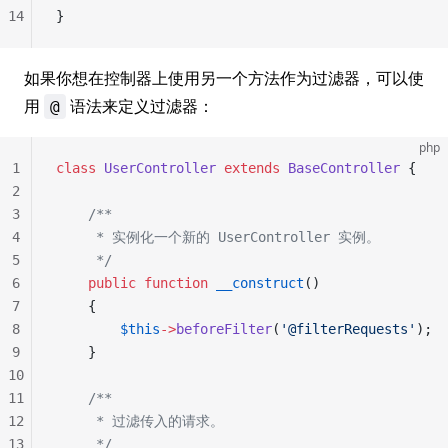
14
}
如果你想在控制器上使用另一个方法作为过滤器，可以使
用
语法来定义过滤器：
@
php
1
class
 UserController
 extends
 BaseController
 {
2
3
	/**
4
	 * 实例化一个新的 UserController 实例。
5
	 */
6
	public
 function
 __construct
()
7
	{
8
		$this
->
beforeFilter
(
'@filterRequests'
);
9
	}
10
11
	/**
12
	 * 过滤传入的请求。
13
	 */