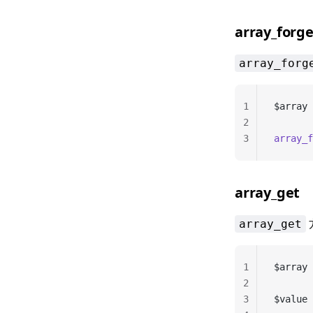
array_forge
array_forg
1
$array 
2
3
array_f
array_get
array_get
1
$array 
2
3
$value 