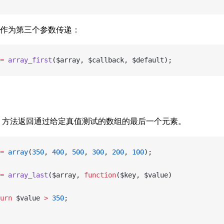
作为第三个参数传递：
=
 array_first
($array, $callback, $default);
方法返回通过给定真值测试的数组的最后一个元素。
=
 array
(
350
, 
400
, 
500
, 
300
, 
200
, 
100
);
=
 array_last
($array, 
function
($key, $value)
turn
 $value 
>
 350
;