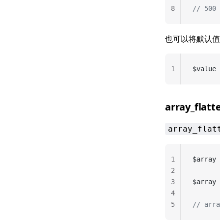
8
// 500
也可以将默认值
1
$value 
array_flatt
array_flat
1
$array 
2
3
$array 
4
5
// arra