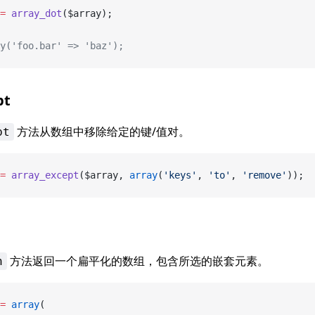
=
 array_dot
($array);
y('foo.bar' => 'baz');
pt
方法从数组中移除给定的键/值对。
pt
=
 array_except
($array, 
array
(
'keys'
, 
'to'
, 
'remove'
));
方法返回一个扁平化的数组，包含所选的嵌套元素。
h
=
 array
(