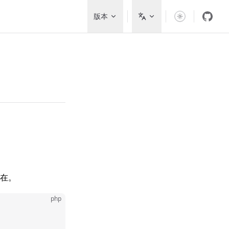
Main Navigation
版本
存在。
php