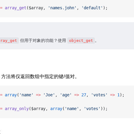
=
 array_get
($array, 
'names.john'
, 
'default'
);
但用于对象的功能？使用
。
rray_get
object_get
方法将仅返回数组中指定的键/值对。
=
 array
(
'name'
 =>
 'Joe'
, 
'age'
 =>
 27
, 
'votes'
 =>
 1
);
=
 array_only
($array, 
array
(
'name'
, 
'votes'
));
k