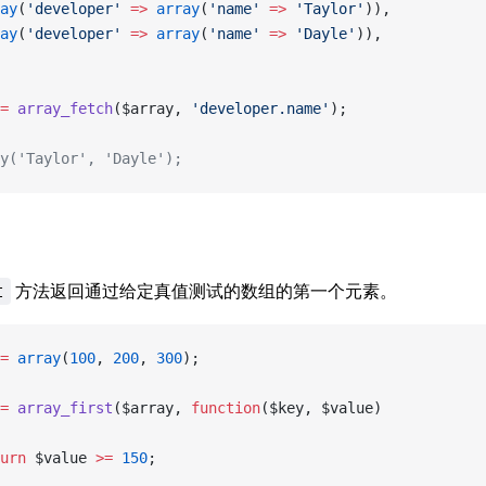
ray
(
'developer'
 =>
 array
(
'name'
 =>
 'Taylor'
)),
ray
(
'developer'
 =>
 array
(
'name'
 =>
 'Dayle'
)),
=
 array_fetch
($array, 
'developer.name'
);
y('Taylor', 'Dayle');
方法返回通过给定真值测试的数组的第一个元素。
t
=
 array
(
100
, 
200
, 
300
);
=
 array_first
($array, 
function
($key, $value)
turn
 $value 
>=
 150
;