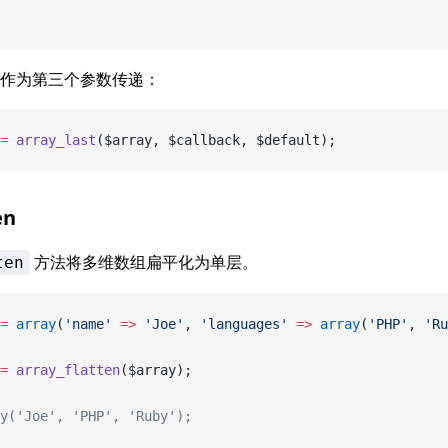
作为第三个参数传递：
=
 array_last
($array, $callback, $default);
en
方法将多维数组扁平化为单层。
ten
=
 array
(
'name'
 =>
 'Joe'
, 
'languages'
 =>
 array
(
'PHP'
, 
'Ru
=
 array_flatten
($array);
y('Joe', 'PHP', 'Ruby');