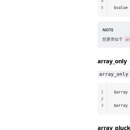
4
5
$value 
NOTE
想要类似于
a
array_only
array_only
1
$array 
2
3
$array 
array_pluc