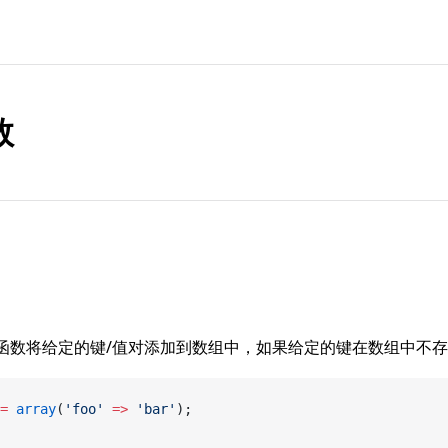
数
函数将给定的键/值对添加到数组中，如果给定的键在数组中不
=
 array
(
'foo'
 =>
 'bar'
);