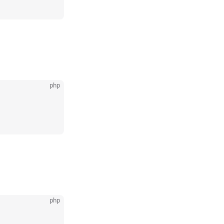
。
php
php