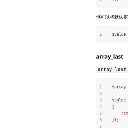
也可以将默认值
1
$value 
array_last
array_last
1
$array 
2
3
$value 
4
{
5
	re
6
});
7