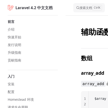
Laravel 4.2 中文文档
Skip to content
搜索文档
Ctrl
K
Sidebar Navigation
前言
辅助函
介绍
快速开始
发行说明
升级指南
数组
贡献指南
array_add
入门
array_add
安装
配置
1
$array 
Homestead 环境
2
请求生命周期