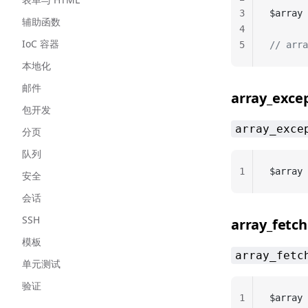
3
$array 
辅助函数
4
IoC 容器
5
// arra
本地化
邮件
array_exce
包开发
array_exce
分页
队列
1
$array 
安全
会话
SSH
array_fetch
模板
array_fetc
单元测试
验证
1
$array 