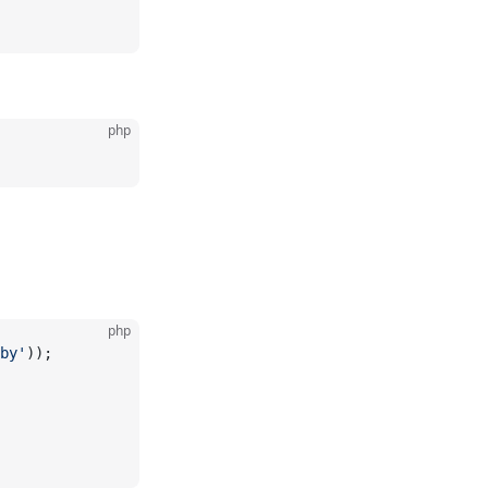
php
php
by'
));