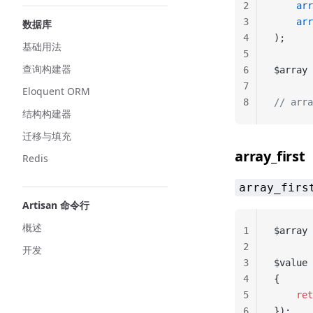
2
	ar
3
	ar
数据库
4
);
基础用法
5
查询构建器
6
$array 
7
Eloquent ORM
8
// arra
结构构建器
迁移与填充
array_first
Redis
array_firs
Artisan 命令行
概述
1
$array 
2
开发
3
$value 
4
{
5
	re
6
});