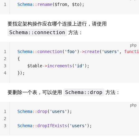
1
Schema
::
rename
($from, $to);
要指定架构操作应在哪个连接上进行，请使用
方法：
Schema::connection
php
1
Schema
::
connection
(
'foo'
)
->
create
(
'users'
, 
functi
2
{
3
	$table
->
increments
(
'id'
);
4
});
要删除一个表，可以使用
方法：
Schema::drop
php
1
Schema
::
drop
(
'users'
);
2
3
Schema
::
dropIfExists
(
'users'
);