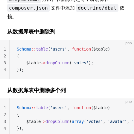
文件中添加
依
composer.json
doctrine/dbal
赖。
从数据库表中删除列
php
1
Schema
::
table
(
'users'
, 
function
($table)
2
{
3
	$table
->
dropColumn
(
'votes'
);
4
});
从数据库表中删除多个列
php
1
Schema
::
table
(
'users'
, 
function
($table)
2
{
3
	$table
->
dropColumn
(
array
(
'votes'
, 
'avatar'
, 
'
4
});