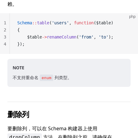
赖。
php
1
Schema
::
table
(
'users'
, 
function
($table)
2
{
3
	$table
->
renameColumn
(
'from'
, 
'to'
);
4
});
NOTE
不支持重命名
列类型。
enum
删除列
要删除列，可以在 Schema 构建器上使用
方法。在删除列之前，请确保在
dropColumn