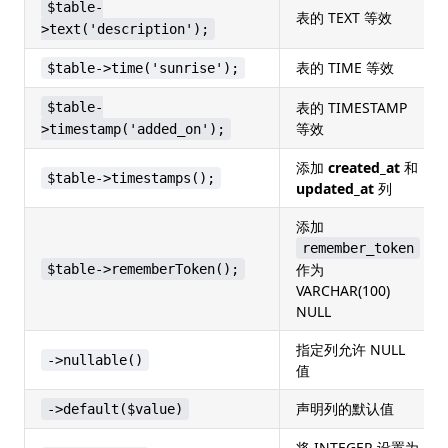
$table-
表的 TEXT 等效
>text('description');
表的 TIME 等效
$table->time('sunrise');
表的 TIMESTAMP
$table-
等效
>timestamp('added_on');
添加
created_at
和
$table->timestamps();
updated_at
列
添加
remember_token
作为
$table->rememberToken();
VARCHAR(100)
NULL
指定列允许 NULL
->nullable()
值
声明列的默认值
->default($value)
将 INTEGER 设置为