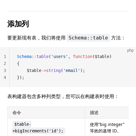
添加列
要更新现有表，我们将使用
方法：
Schema::table
php
1
Schema
::
table
(
'users'
, 
function
($table)
2
{
3
	$table
->
string
(
'email'
);
4
});
表构建器包含多种列类型，您可以在构建表时使用：
命令
描述
使用“big integer”
$table-
等效的递增 ID。
>bigIncrements('id');