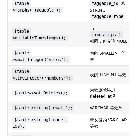
和
$table-
taggable_id
STRING
>morphs('taggable');
taggable_type
与
$table-
timestamps()
>nullableTimestamps();
相同，但允许 NULL
表的 SMALLINT 等
$table-
效
>smallInteger('votes');
$table-
表的 TINYINT 等效
>tinyInteger('numbers');
为软删除添加
$table->softDeletes();
deleted_at
列
VARCHAR 等效列
$table->string('email');
带长度的 VARCHAR
$table->string('name',
等效
100);