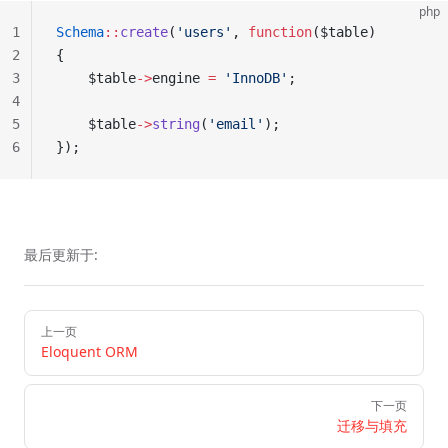
php
1
Schema
::
create
(
'users'
, 
function
($table)
2
{
3
    $table
->
engine 
=
 'InnoDB'
;
4
5
    $table
->
string
(
'email'
);
6
});
最后更新于:
Pager
上一页
Eloquent ORM
下一页
迁移与填充