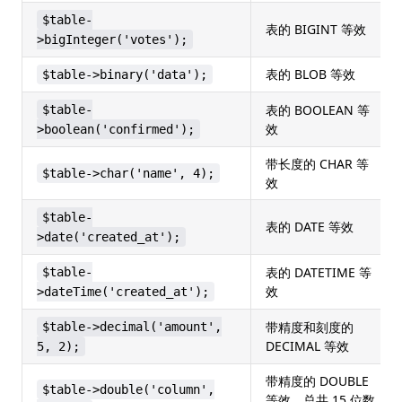
$table-
表的 BIGINT 等效
>bigInteger('votes');
表的 BLOB 等效
$table->binary('data');
表的 BOOLEAN 等
$table-
效
>boolean('confirmed');
带长度的 CHAR 等
$table->char('name', 4);
效
$table-
表的 DATE 等效
>date('created_at');
表的 DATETIME 等
$table-
效
>dateTime('created_at');
带精度和刻度的
$table->decimal('amount',
DECIMAL 等效
5, 2);
带精度的 DOUBLE
$table->double('column',
等效，总共 15 位数