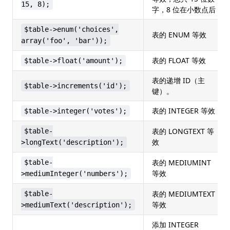
15, 8);
字，8 位在小数点后
$table->enum('choices',
表的 ENUM 等效
array('foo', 'bar'));
表的 FLOAT 等效
$table->float('amount');
表的递增 ID（主
$table->increments('id');
键）。
表的 INTEGER 等效
$table->integer('votes');
表的 LONGTEXT 等
$table-
效
>longText('description');
表的 MEDIUMINT
$table-
等效
>mediumInteger('numbers');
表的 MEDIUMTEXT
$table-
等效
>mediumText('description');
添加 INTEGER