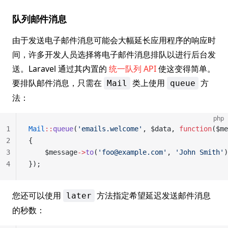
队列邮件消息
由于发送电子邮件消息可能会大幅延长应用程序的响应时
间，许多开发人员选择将电子邮件消息排队以进行后台发
送。Laravel 通过其内置的
统一队列 API
使这变得简单。
要排队邮件消息，只需在
类上使用
方
Mail
queue
法：
php
1
Mail
::
queue
(
'emails.welcome'
, $data, 
function
($me
2
{
3
	$message
->
to
(
'foo@example.com'
, 
'John Smith'
)
4
});
您还可以使用
方法指定希望延迟发送邮件消息
later
的秒数：