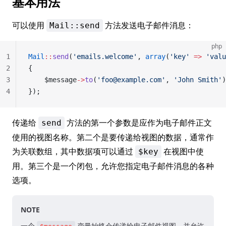
基本用法
可以使用
方法发送电子邮件消息：
Mail::send
php
1
Mail
::
send
(
'emails.welcome'
, 
array
(
'key'
 =>
 'valu
2
{
3
	$message
->
to
(
'foo@example.com'
, 
'John Smith'
)
4
});
传递给
方法的第一个参数是应作为电子邮件正文
send
使用的视图名称。第二个是要传递给视图的数据，通常作
为关联数组，其中数据项可以通过
在视图中使
$key
用。第三个是一个闭包，允许您指定电子邮件消息的各种
选项。
NOTE
一个
变量始终会传递给电子邮件视图，并允许