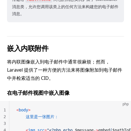
消息类，允许您调用该类上的任何方法来构建您的电子邮件
消息。
嵌入内联附件
将内联图像嵌入到电子邮件中通常很麻烦；然而，
Laravel 提供了一种方便的方法来将图像附加到电子邮件
中并检索适当的 CID。
在电子邮件视图中嵌入图像
php
1
<
body
>
2
	这里是一张图片：
3
4
	<
img
 src
=
"<?php echo 
$message
->
embed
(
$pathToF