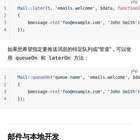
php
1
Mail
::
later
(
5
, 
'emails.welcome'
, $data, 
function
(
2
{
3
	$message
->
to
(
'foo@example.com'
, 
'John Smith'
)
4
});
如果您希望指定要推送消息的特定队列或“管道”，可以使
用
和
方法：
queueOn
laterOn
php
1
Mail
::
queueOn
(
'queue-name'
, 
'emails.welcome'
, $da
2
{
3
	$message
->
to
(
'foo@example.com'
, 
'John Smith'
)
4
});
邮件与本地开发