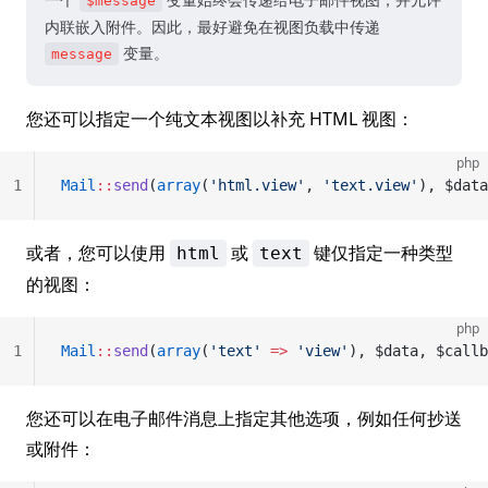
$message
内联嵌入附件。因此，最好避免在视图负载中传递
变量。
message
您还可以指定一个纯文本视图以补充 HTML 视图：
php
1
Mail
::
send
(
array
(
'html.view'
, 
'text.view'
), $data
或者，您可以使用
或
键仅指定一种类型
html
text
的视图：
php
1
Mail
::
send
(
array
(
'text'
 =>
 'view'
), $data, $callb
您还可以在电子邮件消息上指定其他选项，例如任何抄送
或附件：