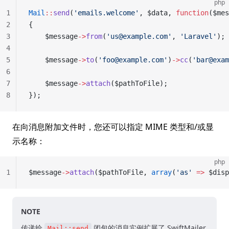
php
1
Mail
::
send
(
'emails.welcome'
, $data, 
function
($mes
2
{
3
	$message
->
from
(
'us@example.com'
, 
'Laravel'
);
4
5
	$message
->
to
(
'foo@example.com'
)
->
cc
(
'bar@exam
6
7
	$message
->
attach
($pathToFile);
8
});
在向消息附加文件时，您还可以指定 MIME 类型和/或显
示名称：
php
1
$message
->
attach
($pathToFile, 
array
(
'as'
 =>
 $disp
NOTE
传递给
闭包的消息实例扩展了 SwiftMailer
Mail::send